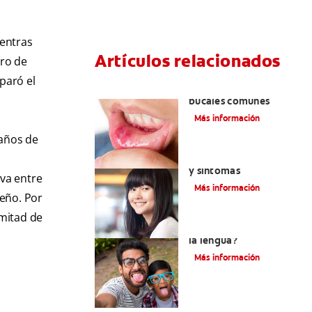
ientras
Artículos relacionados
ero de
paró el
Ocho infecciones
bucales comunes
Más información
 años de
Encías blancas: Causas
y síntomas
iva entre
Más información
ueño. Por
 mitad de
¿Qué son los granos en
la lengua?
Más información