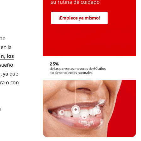
su rutina de cuidado
¡Empiece ya mismo!
rno
 en la
n, los
 sueño
, ya que
ca o con
s