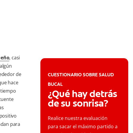
ueño
, casi
 algún
rededor de
CUESTIONARIO SOBRE SALUD
 que hace
BUCAL
e tiempo
¿Qué hay detrás
cuente
de su sonrisa?
as
positivo
Realice nuestra evaluación
ndan para
para sacar el máximo partido a