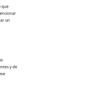
o que
mencionar
sar un
os
entes y de
ese