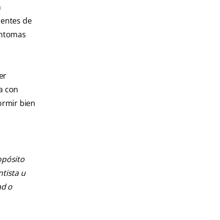
n
ientes de
síntomas
er
ca con
ormir bien
opósito
ntista u
ad o