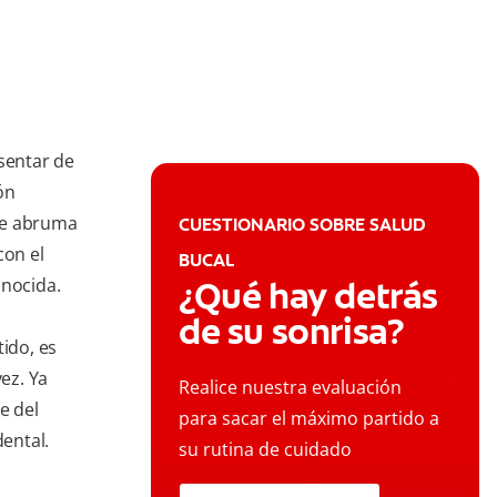
esentar de
ón
le abruma
CUESTIONARIO SOBRE SALUD
con el
BUCAL
onocida.
¿Qué hay detrás
de su sonrisa?
tido, es
ez. Ya
Realice nuestra evaluación
e del
para sacar el máximo partido a
dental.
su rutina de cuidado