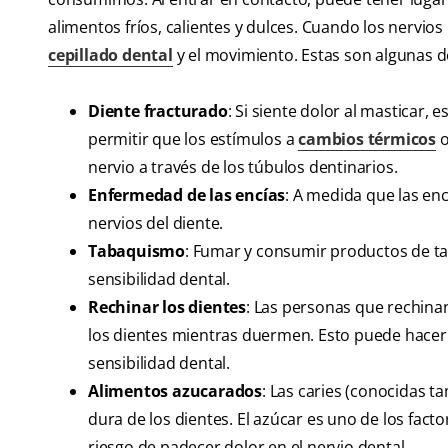
alimentos fríos, calientes y dulces. Cuando los nervio
cepillado dental
y el movimiento. Estas son algunas de
Diente fracturado
: Si siente dolor al masticar
permitir que los estímulos a
cambios térmicos
o
nervio a través de los túbulos dentinarios.
Enfermedad de las encías
: A medida que las enc
nervios del diente.
Tabaquismo
: Fumar y consumir productos de ta
sensibilidad dental.
Rechinar los dientes
: Las personas que rechina
los dientes mientras duermen. Esto puede hacer 
sensibilidad dental.
Alimentos azucarados
: Las caries (conocidas 
dura de los dientes. El azúcar es uno de los fac
riesgo de padecer dolor en el nervio dental.