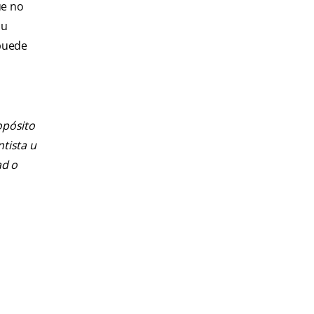
ue no
Su
 puede
opósito
ntista u
ad o