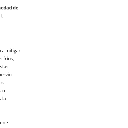
medad de
l.
ra mitigar
 fríos,
estas
nervio
os
s o
 la
iene