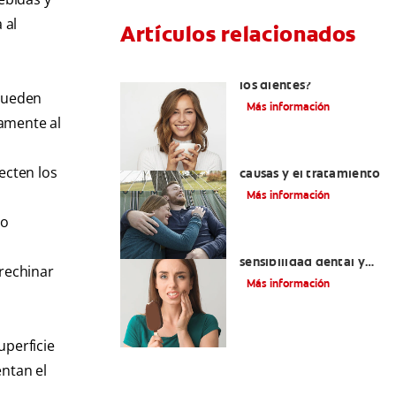
 al
Artículos relacionados
¿Tiene erosión ácida en
los dientes?
 pueden
Más información
tamente al
Abfracción dental: las
ecten los
causas y el tratamiento
Más información
do
Qué causa la
sensibilidad dental y
rechinar
cómo tratarla
Más información
uperficie
entan el