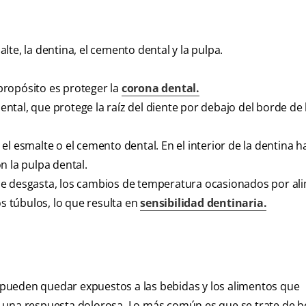
te, la dentina, el cemento dental y la pulpa.
 propósito es proteger la
corona dental.
tal, que protege la raíz del diente por debajo del borde de 
el esmalte o el cemento dental. En el interior de la dentina 
n la pulpa dental.
na se desgasta, los cambios de temperatura ocasionados por al
os túbulos, lo que resulta en
sensibilidad dentinaria.
 y pueden quedar expuestos a las bebidas y los alimentos que
 una respuesta dolorosa. Lo más común es que se trate de b