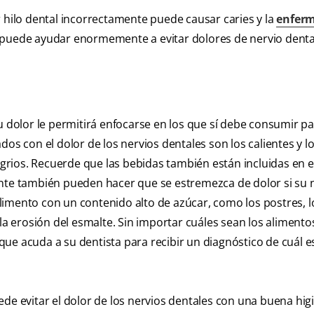
ar hilo dental incorrectamente puede causar caries y la
enfer
 puede ayudar enormemente a evitar dolores de nervio denta
u dolor le permitirá enfocarse en los que sí debe consumir pa
os con el dolor de los nervios dentales son los calientes y los
 agrios. Recuerde que las bebidas también están incluidas en 
aliente también pueden hacer que se estremezca de dolor si su 
limento con un contenido alto de azúcar, como los postres, l
 la erosión del esmalte. Sin importar cuáles sean los alimento
ue acuda a su dentista para recibir un diagnóstico de cuál es
ede evitar el dolor de los nervios dentales con una buena hig