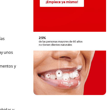
¡Empiece ya mismo!
las
hay unos
imentos y
ebidas y