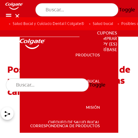
Toggle
Salud Bucal y Cuidado Dental | Colgate®
Salud bucal
Posibles 
PARA PROFESIONALES
CUPONES
DONDE COMPRAR
PY (ES)
SUSCRÍBASE
PRODUCTOS
PRODUCTOS
Posibles causas del dolor de
muelas: No siempre son las
SALUD BUCAL
Toggle
SALUD BUCAL
caries
MISIÓN
CHEQUEO DE SALUD BUCAL
MISIÓN
CORRESPONDENCIA DE PRODUCTOS