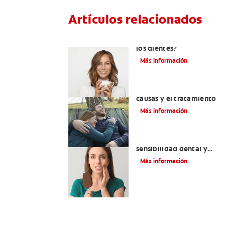
Artículos relacionados
¿Tiene erosión ácida en
los dientes?
Más información
Abfracción dental: las
causas y el tratamiento
Más información
Qué causa la
sensibilidad dental y
cómo tratarla
Más información