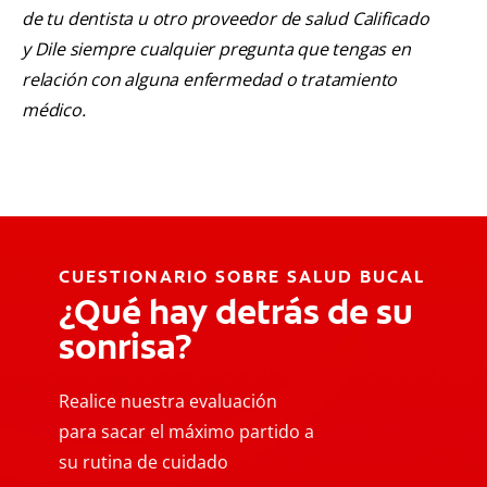
de tu dentista u otro proveedor de salud Calificado
y Dile siempre cualquier pregunta que tengas en
relación con alguna enfermedad o tratamiento
médico.
CUESTIONARIO SOBRE SALUD BUCAL
¿Qué hay detrás de su
sonrisa?
Realice nuestra evaluación
para sacar el máximo partido a
su rutina de cuidado