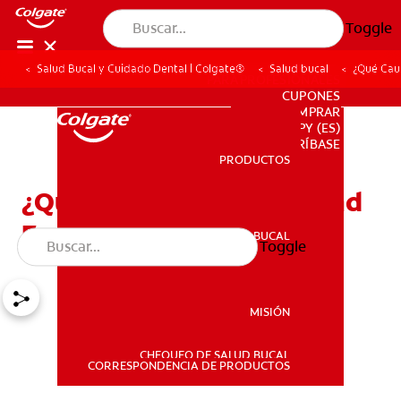
Toggle
Salud Bucal y Cuidado Dental | Colgate®
Salud bucal
¿Qué Caus
PARA PROFESIONALES
CUPONES
DONDE COMPRAR
PY (ES)
SUSCRÍBASE
PRODUCTOS
PRODUCTOS
¿Qué Causa La Sensibilidad
En Los Dientes?
SALUD BUCAL
Toggle
SALUD BUCAL
MISIÓN
CHEQUEO DE SALUD BUCAL
MISIÓN
CORRESPONDENCIA DE PRODUCTOS