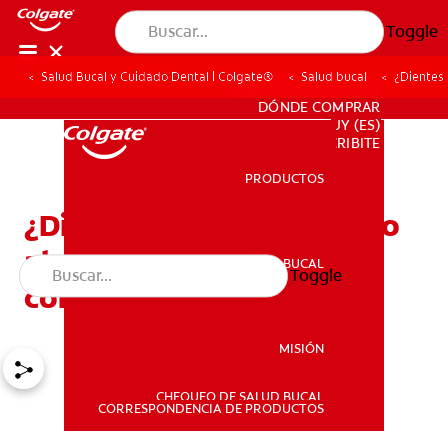
Toggle
Salud Bucal y Cuidado Dental | Colgate®
Salud bucal
¿Dientes 
PARA PROFESIONALES
DÓNDE COMPRAR
UY (ES)
SUSCRIBITE
PRODUCTOS
PRODUCTOS
¿Dientes sensibles al frío o
al calor? Qué significa y
SALUD BUCAL
Toggle
SALUD BUCAL
cómo ayudar
MISIÓN
CHEQUEO DE SALUD BUCAL
MISIÓN
CORRESPONDENCIA DE PRODUCTOS