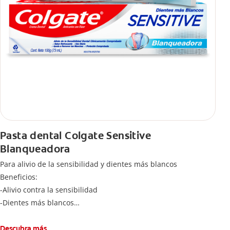
Pasta dental Colgate Sensitive
Blanqueadora
Para alivio de la sensibilidad y dientes más blancos
Beneficios:
-Alivio contra la sensibilidad
-Dientes más blancos
-Clínicamente comprobado
-Sabor refrescante
Descubra más