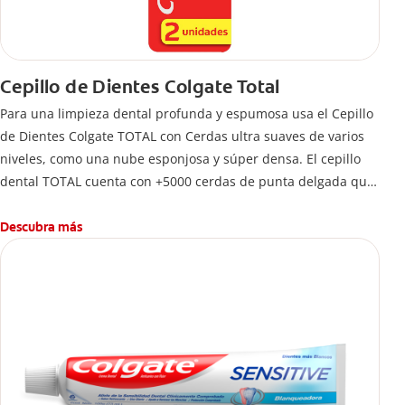
Cepillo de Dientes Colgate Total
Para una limpieza dental profunda y espumosa usa el Cepillo
de Dientes Colgate TOTAL con Cerdas ultra suaves de varios
niveles, como una nube esponjosa y súper densa. El cepillo
dental TOTAL cuenta con +5000 cerdas de punta delgada que
limpian a lo largo de la línea de las encías. 5 veces más que
un cepillo normal.
Descubra más