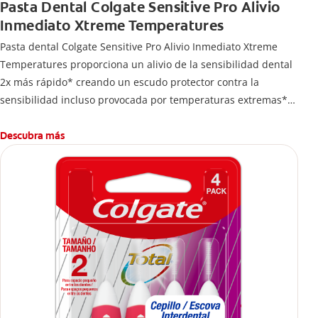
Pasta Dental Colgate Sensitive Pro Alivio
Inmediato Xtreme Temperatures
Pasta dental Colgate Sensitive Pro Alivio Inmediato Xtreme
Temperatures proporciona un alivio de la sensibilidad dental
2x más rápido* creando un escudo protector contra la
sensibilidad incluso provocada por temperaturas extremas**.
*Vs. pastas dentales de nitrato de potasio, con base en
estudios clínicos publicados
Descubra más
**Con uso regularr