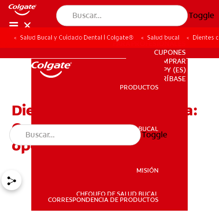
Toggle
Salud Bucal y Cuidado Dental | Colgate®
Salud bucal
Dientes c
PARA PROFESIONALES
CUPONES
DONDE COMPRAR
PY (ES)
SUSCRÍBASE
PRODUCTOS
PRODUCTOS
Dientes con hipercalcemia:
Qué es y cuáles son las
SALUD BUCAL
Toggle
SALUD BUCAL
opciones de tratamiento
MISIÓN
CHEQUEO DE SALUD BUCAL
MISIÓN
CORRESPONDENCIA DE PRODUCTOS