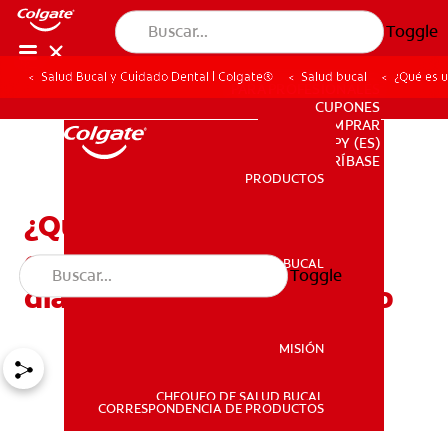
Toggle
Salud Bucal y Cuidado Dental | Colgate®
Salud bucal
¿Qué es u
PARA PROFESIONALES
CUPONES
DONDE COMPRAR
PY (ES)
SUSCRÍBASE
PRODUCTOS
PRODUCTOS
¿Qué es una perla de
esmalte? Causas,
SALUD BUCAL
Toggle
SALUD BUCAL
diagnóstico y tratamiento
MISIÓN
CHEQUEO DE SALUD BUCAL
MISIÓN
CORRESPONDENCIA DE PRODUCTOS