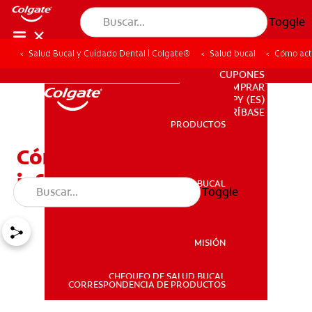
Toggle
Salud Bucal y Cuidado Dental | Colgate®
Salud bucal
Cómo actu
PARA PROFESIONALES
CUPONES
DONDE COMPRAR
PY (ES)
SUSCRÍBASE
PRODUCTOS
PRODUCTOS
Cómo actuar ante la
inflamación de las encías
SALUD BUCAL
Toggle
SALUD BUCAL
MISIÓN
CHEQUEO DE SALUD BUCAL
MISIÓN
CORRESPONDENCIA DE PRODUCTOS