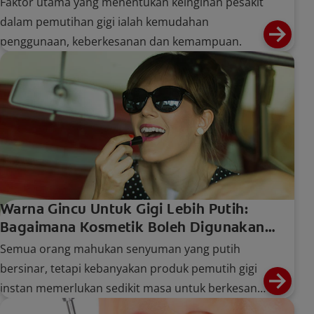
Faktor utama yang menentukan keinginan pesakit
dalam pemutihan gigi ialah kemudahan
penggunaan, keberkesanan dan kemampuan.
Warna Gincu Untuk Gigi Lebih Putih:
Bagaimana Kosmetik Boleh Digunakan
Untuk Senyuman Lebih Cerah
Semua orang mahukan senyuman yang putih
bersinar, tetapi kebanyakan produk pemutih gigi
instan memerlukan sedikit masa untuk berkesan
Pelajari cara pemakainya di sini.