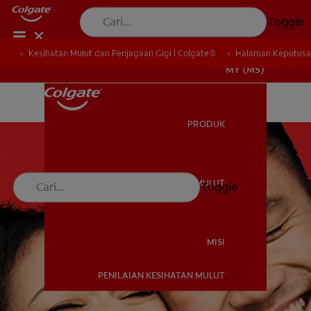
Toggle
Kesihatan Mulut dan Penjagaan Gigi | Colgate®
Halaman Keputusa
MY (MS)
PRODUK
PRODUK
KESIHATAN MULUT
Toggle
KESIHATAN MULUT
MISI
PENILAIAN KESIHATAN MULUT
MISI