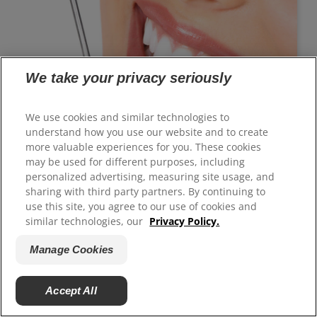
We take your privacy seriously
We use cookies and similar technologies to
understand how you use our website and to create
Bagaimanakah Pemutihan Gigi Berfungsi?
more valuable experiences for you. These cookies
Dengan begitu banyak prosedur pemutihan gigi
may be used for different purposes, including
bagaimanakah anda tahu prosedur yang sesuai
personalized advertising, measuring site usage, and
sharing with third party partners. By continuing to
untuk anda? Ketahui proses pemutihan gigi di
use this site, you agree to our use of cookies and
rumah dan di klinik pergigian supaya anda boleh
similar technologies, our
Privacy Policy.
membuat keputusan yang termaklum dan
Manage Cookies
Mahukan gusi yang lebih sihat?
mendapat senyuman paling putih dan paling
sihat.
Accept All