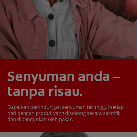
Senyuman anda –
tanpa risau.
Dapatkan perlindungan senyuman terunggul setiap
hari dengan produk yang disokong secara saintifik
dan dibangunkan oleh pakar.