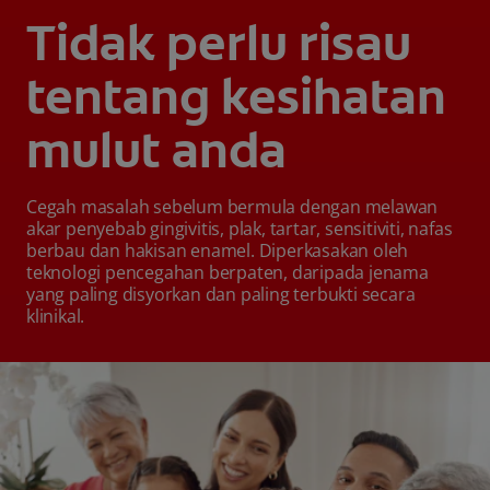
Tidak perlu risau
tentang kesihatan
mulut anda
Cegah masalah sebelum bermula dengan melawan
akar penyebab gingivitis, plak, tartar, sensitiviti, nafas
berbau dan hakisan enamel. Diperkasakan oleh
teknologi pencegahan berpaten, daripada jenama
yang paling disyorkan dan paling terbukti secara
klinikal.