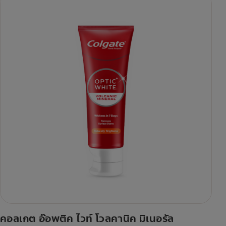
คอลเกต อ๊อพติค ไวท์ โวลคานิค มิเนอรัล