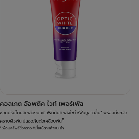
คอลเกต อ๊อพติค ไวท์ เพอร์เพิล
ช่วยปรับโทนสีเหลืองบนผิวฟันทันทีหลังใช้ ให้ฟันดูขาวขึ้น* พร้อมทั้งขจัด
#
คราบผิวฟัน ปลอดภัยต่อเคลือบฟัน
*เพื่อผลลัพธ์ชั่วคราว #เมื่อใช้ตามคำแนะนำ