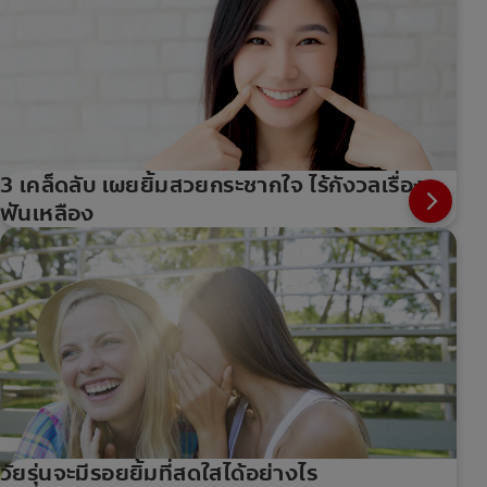
3 เคล็ดลับ เผยยิ้มสวยกระชากใจ ไร้กังวลเรื่อง
ฟันเหลือง
วัยรุ่นจะมีรอยยิ้มที่สดใสได้อย่างไร