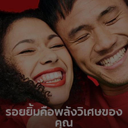
รอยยิ้มคือพลังวิเศษของ
คุณ