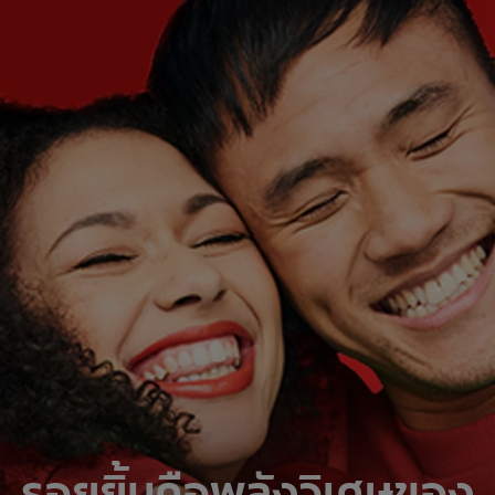
รอยยิ้มคือพลังวิเศษของ