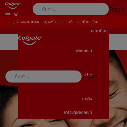
Toggle
สุขภาพช่องปากและการดูแลฟัน | คอลเกต®
หน้าผลลัพธ์
TH (TH)
ลงทะเบียน
ผลิตภัณฑ์
ผลิตภัณฑ์
สุขภาพช่องปาก
Toggle
สุขภาพช่องปาก
ภารกิจ
การจับคู่ผลิตภัณฑ์
ภารกิจ