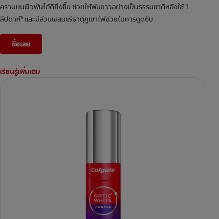
คราบบนผิวฟันได้ดียิ่งขึ้น ช่วยให้ฟันขาวอย่างเป็นธรรมชาติหลังใช้ 1
สัปดาห์* และมีส่วนผสมแร่ธาตุภูเขาไฟช่วยในการดูดซับ
ซื้อเลย
เรียนรู้เพิ่มเติม